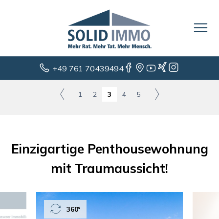
+49 761 70439494
1
2
3
4
5
Einzigartige Penthousewohnung
mit Traumaussicht!
360°