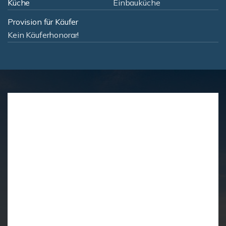
Küche
Einbauküche
Provision für Käufer
Kein Käuferhonorar!