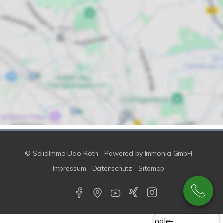
© SolidImmo Udo Roth
Powered by
Immonia GmbH
Impressum
Datenschutz
Sitemap
Google-