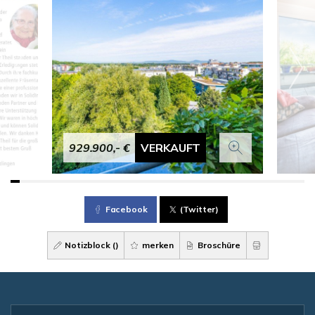
929.900,- €
VERKAUFT
Facebook
(Twitter)
Notizblock (
)
merken
Broschüre