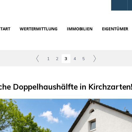
START
WERTERMITTLUNG
IMMOBILIEN
EIGENTÜMER
1
2
3
4
5
e Doppelhaushälfte in Kirchzarten! 