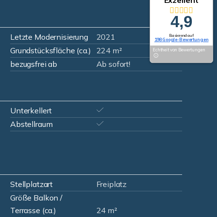
Exzellent
4,9
Letzte Modernisierung
2021
Basierend auf
198 Google-Bewertungen
Grundstücksfläche (ca.)
224 m²
Echtheit von Bewertungen
bezugsfrei ab
Ab sofort!
Unterkellert
Abstellraum
Stellplatzart
Freiplatz
Größe Balkon /
Terrasse (ca.)
24 m²