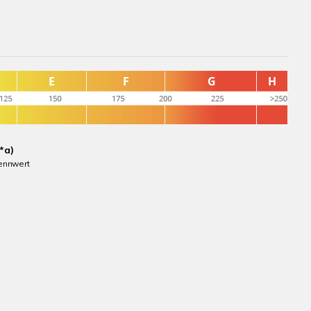
*a)
ennwert