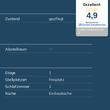
Exzellent
4,9
Zustand
gepflegt
Basierend auf
198 Google-Bewertungen
Echtheit von Bewertungen
Abstellraum
Etage
1
Stellplatzart
Freiplatz
Schlafzimmer
1
Küche
Einbauküche