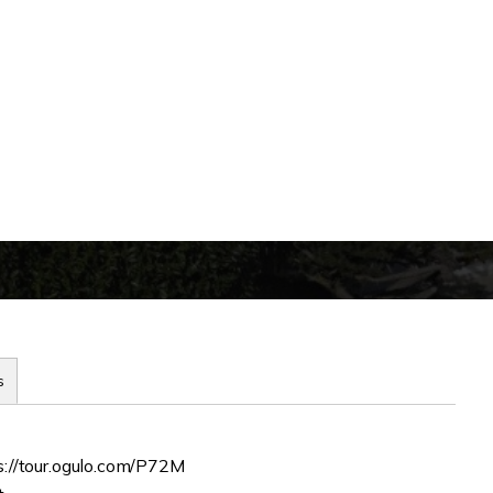
s
://tour.ogulo.com/P72M