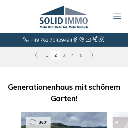
+49 761 70439494
1
2
3
4
5
Generationenhaus mit schönem
Garten!
360°