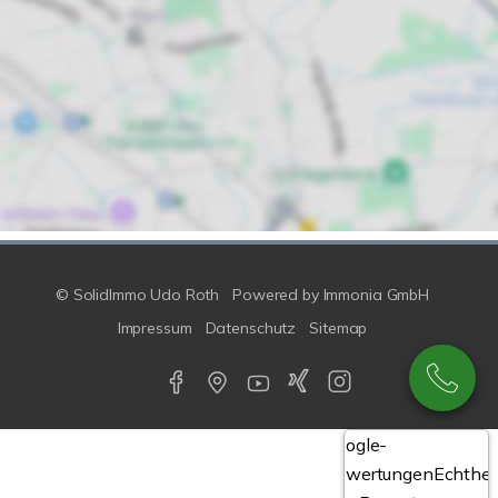
© SolidImmo Udo Roth
Powered by
Immonia GmbH
Impressum
Datenschutz
Sitemap
Google-
Bewertungen
Echthei