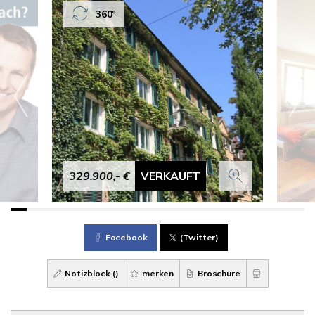
360°
329.900,- €
VERKAUFT
Facebook
(Twitter)
Notizblock (
)
merken
Broschüre