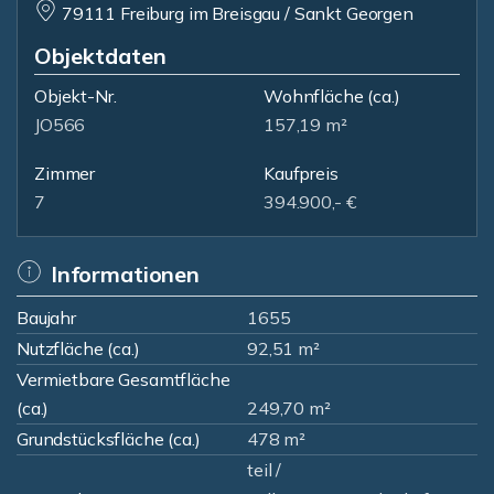
79111 Freiburg im Breisgau / Sankt Georgen
Objektdaten
Objekt-Nr.
Wohnfläche
(ca.)
JO566
157,19 m²
Zimmer
Kaufpreis
7
394.900,- €
Informationen
Baujahr
1655
Nutzfläche (ca.)
92,51 m²
Vermietbare Gesamtfläche
(ca.)
249,70 m²
Grundstücksfläche (ca.)
478 m²
teil /