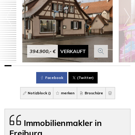
394.900,- €
VERKAUFT
Facebook
(Twitter)
Notizblock (
)
merken
Broschüre
Immobilienmakler in
Freiburg