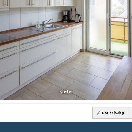
Küche
Notizblock (
)