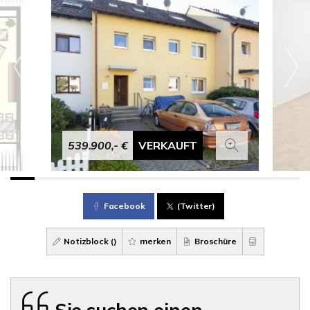
539.900,- €
VERKAUFT
Facebook
(Twitter)
Notizblock (
)
merken
Broschüre