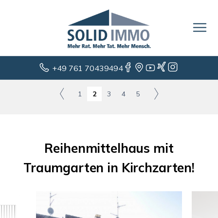
+49 761 70439494
1
2
3
4
5
Reihenmittelhaus mit
Traumgarten in Kirchzarten!