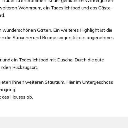
 Trubel zu entkommen ist der gemütliche Wintergarten.
 weiteren Wohnraum, ein Tageslichtbad und das Gäste-
rd.
 wunderschönen Garten. Ein weiteres Highlight ist die
enn die Sträucher und Bäume sorgen für ein angenehmes
 und ein Tageslichtbad mit Dusche. Durch die gute
senden Rückzugsort.
e bieten Ihnen weiteren Stauraum. Hier im Untergeschoss
Eingang.
k des Hauses ab.