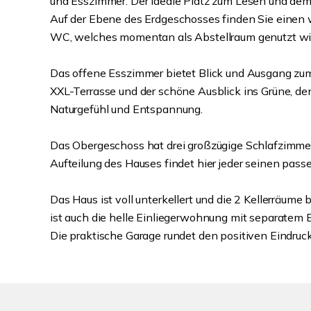
und Esszimmer. Der ideale Platz zum Lesen und dem
Auf der Ebene des Erdgeschosses finden Sie einen
WC, welches momentan als Abstellraum genutzt wi
Das offene Esszimmer bietet Blick und Ausgang zum
XXL-Terrasse und der schöne Ausblick ins Grüne, d
Naturgefühl und Entspannung.
Das Obergeschoss hat drei großzügige Schlafzimmer
Aufteilung des Hauses findet hier jeder seinen pas
Das Haus ist voll unterkellert und die 2 Kellerräum
ist auch die helle Einliegerwohnung mit separatem 
Die praktische Garage rundet den positiven Eindruc