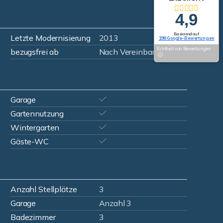
4,9
Basierend auf
Letzte Modernisierung
2013
198 Google-Bewertungen
Echtheit von Bewertungen
bezugsfrei ab
Nach Vereinbarung!
Garage
Gartennutzung
Wintergarten
Gäste-WC
Anzahl Stellplätze
3
Garage
Anzahl 3
Badezimmer
3