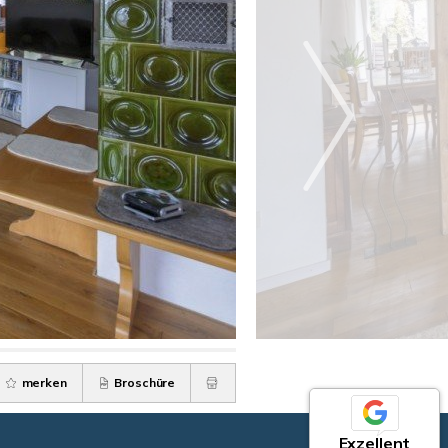
merken
Broschüre
Exzellent