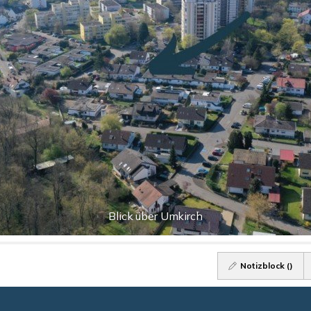
Blick über Umkirch
Notizblock (
)