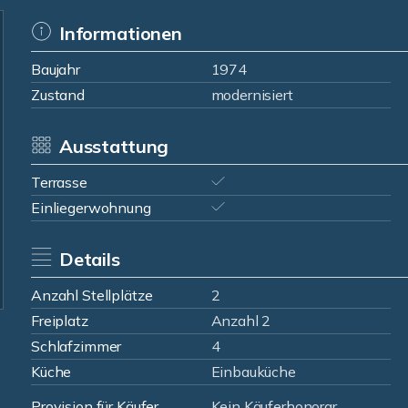
Informationen
Baujahr
1974
Zustand
modernisiert
Ausstattung
Terrasse
Einliegerwohnung
Details
Anzahl Stellplätze
2
Freiplatz
Anzahl 2
Schlafzimmer
4
Küche
Einbauküche
Provision für Käufer
Kein Käuferhonorar