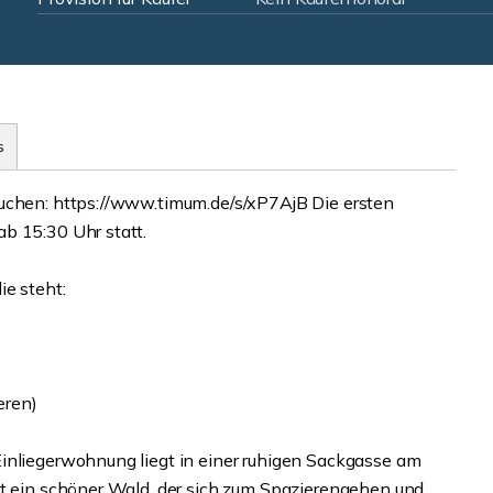
s
buchen: https://www.timum.de/s/xP7AjB Die ersten
b 15:30 Uhr statt.
ie steht:
eren)
inliegerwohnung liegt in einer ruhigen Sackgasse am
st ein schöner Wald, der sich zum Spazierengehen und