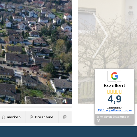
Exzellent
4,9
Basierend auf
198 Google-Bewertungen
merken
Broschüre
Echtheit von Bewertungen