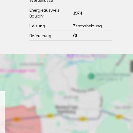
Werteklasse
Energieausweis
1974
Baujahr
Heizung
Zentralheizung
Befeuerung
Öl