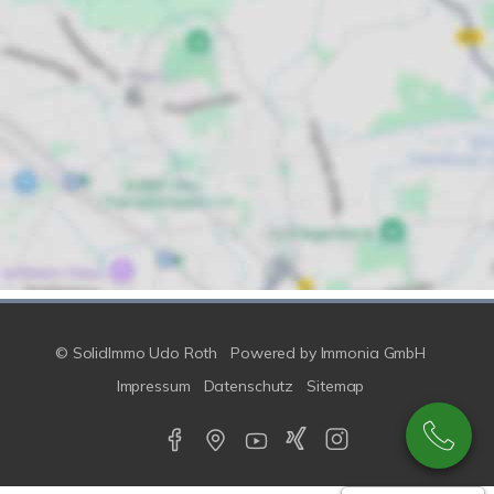
© SolidImmo Udo Roth
Powered by
Immonia GmbH
Impressum
Datenschutz
Sitemap