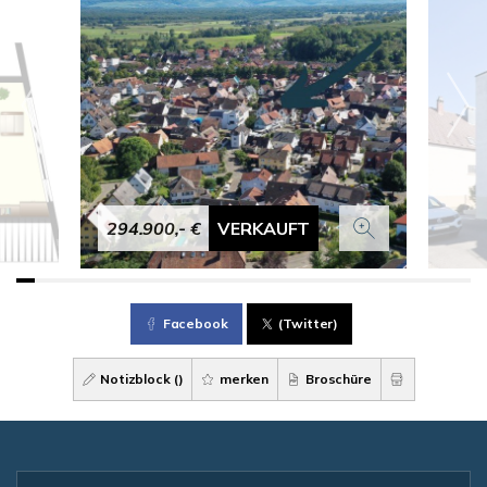
294.900,- €
VERKAUFT
Facebook
(Twitter)
Notizblock (
)
merken
Broschüre