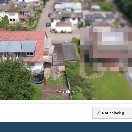
Detaillage
Notizblock (
)