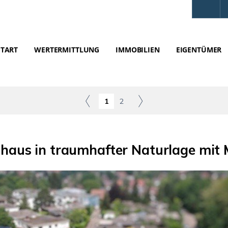
START
WERTERMITTLUNG
IMMOBILIEN
EIGENTÜMER
1
2
haus in traumhafter Naturlage mit 