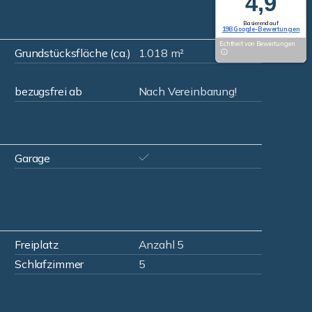
4,9
Basierend auf
198 Google-Bewertungen
Echtheit von Bewertungen
Grundstücksfläche (ca.)
1.018 m²
bezugsfrei ab
Nach Vereinbarung!
Garage
Freiplatz
Anzahl 5
Schlafzimmer
5