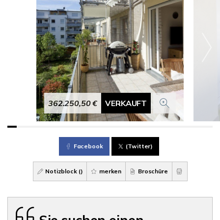
362.250,50 €
VERKAUFT
Facebook
(Twitter)
Notizblock (
)
merken
Broschüre