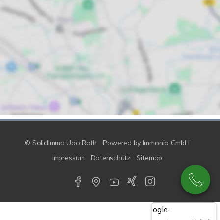
© SolidImmo Udo Roth
Powered by
Immonia GmbH
Impressum
Datenschutz
Sitemap
Google-