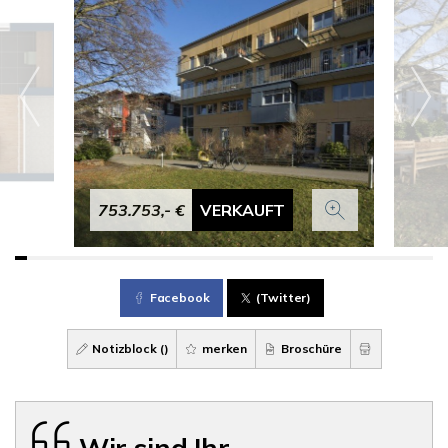
753.753,- €
VERKAUFT
Facebook
(Twitter)
Notizblock (
)
merken
Broschüre