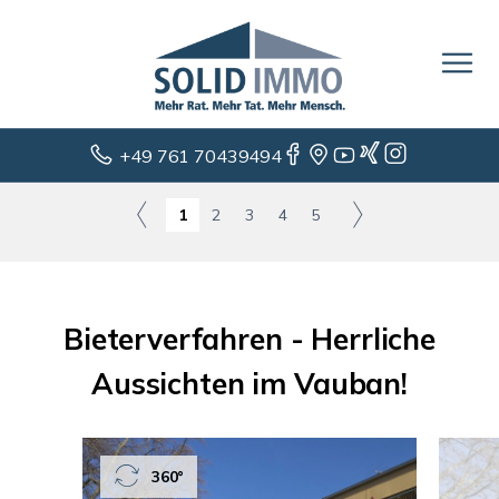
+49 761 70439494
1
2
3
4
5
Bieterverfahren - Herrliche
Aussichten im Vauban!
360°