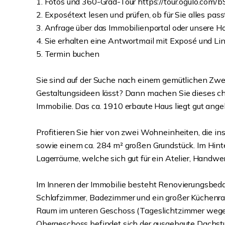
1. Fotos und 360-Grad-Tour https://tour.ogulo.com/
2. Exposétext lesen und prüfen, ob für Sie alles pass
3. Anfrage über das Immobilienportal oder unsere
4. Sie erhalten eine Antwortmail mit Exposé und Lin
5. Termin buchen
Sie sind auf der Suche nach einem gemütlichen Zwei
Gestaltungsideen lässt? Dann machen Sie dieses ch
Immobilie. Das ca. 1910 erbaute Haus liegt gut ange
Profitieren Sie hier von zwei Wohneinheiten, die 
sowie einem ca. 284 m² großen Grundstück. Im Hinter
Lagerräume, welche sich gut für ein Atelier, Handw
Im Inneren der Immobilie besteht Renovierungsbed
Schlafzimmer, Badezimmer und ein großer Küchenrau
Raum im unteren Geschoss (Tageslichtzimmer wegen
Obergeschoss befindet sich der ausgebaute Dachstuh