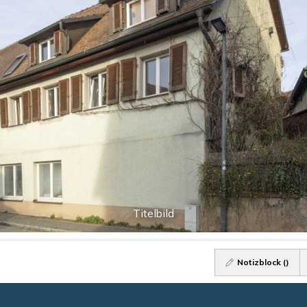
Titelbild
Notizblock (
)