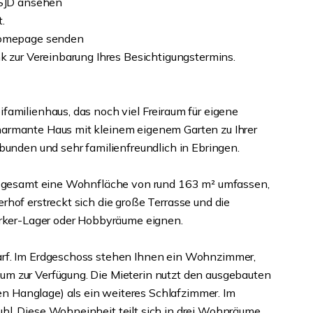
bSJD ansehen
t.
 Homepage senden
k zur Vereinbarung Ihres Besichtigungstermins.
familienhaus, das noch viel Freiraum für eigene
armante Haus mit kleinem eigenem Garten zu Ihrer
bunden und sehr familienfreundlich in Ebringen.
insgesamt eine Wohnfläche von rund 163 m² umfassen,
hof erstreckt sich die große Terrasse und die
erker-Lager oder Hobbyräume eignen.
arf. Im Erdgeschoss stehen Ihnen ein Wohnzimmer,
m zur Verfügung. Die Mieterin nutzt den ausgebauten
 Hanglage) als ein weiteres Schlafzimmer. Im
l. Diese Wohneinheit teilt sich in drei Wohnräume,