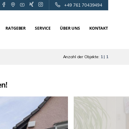
+49 761 70439494
RATGEBER
SERVICE
ÜBER UNS
KONTAKT
Anzahl der Objekte:
1 | 1
en!