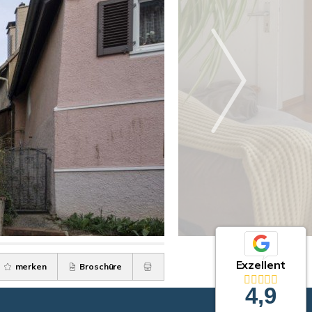
Exzellent
merken
Broschüre
4,9