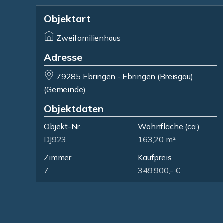
Objektart
Zweifamilienhaus
Adresse
79285 Ebringen - Ebringen (Breisgau)
(Gemeinde)
Objektdaten
Objekt-Nr.
Wohnfläche
(ca.)
DJ923
163,20 m²
Zimmer
Kaufpreis
7
349.900,- €