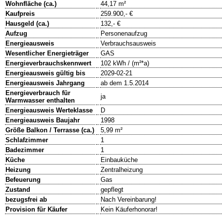
Wohnfläche (ca.)
44,17 m²
Kaufpreis
259.900,- €
Hausgeld (ca.)
132,- €
Aufzug
Personenaufzug
Energieausweis
Verbrauchsausweis
Wesentlicher Energieträger
GAS
Energieverbrauchskennwert
102 kWh / (m²*a)
Energieausweis gültig bis
2029-02-21
Energieausweis Jahrgang
ab dem 1.5.2014
Energieverbrauch für
ja
Warmwasser enthalten
Energieausweis Werteklasse
D
Energieausweis Baujahr
1998
Größe Balkon / Terrasse (ca.)
5,99 m²
Schlafzimmer
1
Badezimmer
1
Küche
Einbauküche
Heizung
Zentralheizung
Befeuerung
Gas
Zustand
gepflegt
bezugsfrei ab
Nach Vereinbarung!
Provision für Käufer
Kein Käuferhonorar!