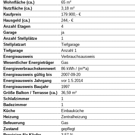
Wohnfläche (ca.)
65 m²
Nutzfläche (ca.)
3,18 m²
Kaufpreis
179.900,- €
Hausgeld (ca.)
244,- €
Anzahl Etagen
4
Garage
ja
Anzahl Stellplätze
1
Stellplatzart
Tiefgarage
Tiefgarage
Anzahl 1
Energieausweis
Verbrauchsausweis
Wesentlicher Energieträger
Gas
Energieverbrauchskennwert
86 kWh / (m²*a)
Energieausweis gültig bis
2007-09-20
Energieausweis Jahrgang
vor 1.5.2014
Energieausweis Baujahr
1997
Größe Balkon / Terrasse (ca.)
36,59 m²
Schlafzimmer
1
Badezimmer
1
Küche
Einbauküche
Heizung
Zentralheizung
Befeuerung
Gas
Zustand
gepflegt
Provision für Käufer
3,57 %